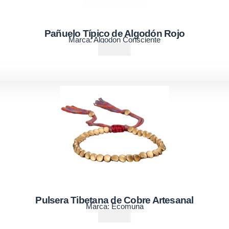
Pañuelo Típico de Algodón Rojo
Marca:
Algodon Consciente
₡
1750
Pulsera Tibetana de Cobre Artesanal
Marca:
Ecomuna
₡
9900