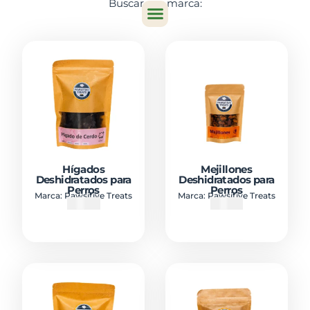
Buscar por marca:
Hígados
Mejillones
Deshidratados para
Deshidratados para
Perros
Perros
Marca:
Pawsitive Treats
Marca:
Pawsitive Treats
₡
4300
₡
3900