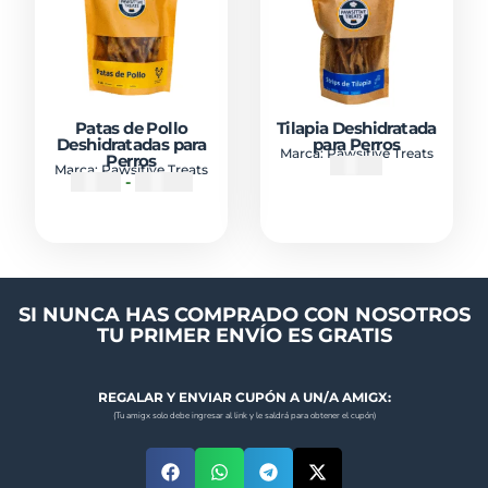
Patas de Pollo
Tilapia Deshidratada
Deshidratadas para
para Perros
Marca:
Pawsitive Treats
Perros
₡
5000
Marca:
Pawsitive Treats
₡
3500
-
₡
10500
SI NUNCA HAS COMPRADO CON NOSOTROS
TU PRIMER ENVÍO ES GRATIS
REGALAR Y ENVIAR CUPÓN A UN/A AMIGX:
(Tu amigx solo debe ingresar al link y le saldrá para obtener el cupón)