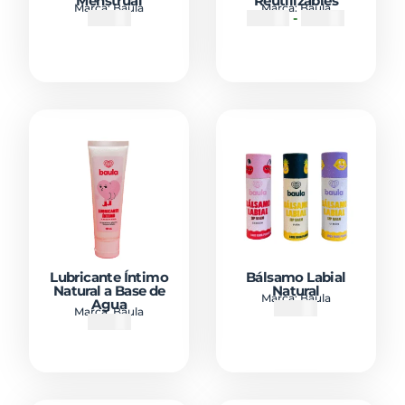
Menstrual
Reutilizables
Marca:
Baula
Marca:
Baula
₡
6900
₡
6500
-
₡
11500
Lubricante Íntimo
Bálsamo Labial
Natural a Base de
Natural
Marca:
Baula
Agua
₡
4500
Marca:
Baula
₡
5000