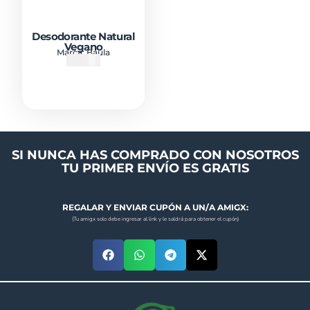
Desodorante Natural
Vegano
Marca:
Baula
₡
7000
SI NUNCA HAS COMPRADO CON NOSOTROS
TU PRIMER ENVÍO ES GRATIS
REGALAR Y ENVIAR CUPÓN A UN/A AMIGX:
(Tu amigx solo debe ingresar al link y le saldrá para obtener el cupón)