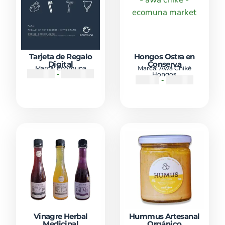
Tarjeta de Regalo
Hongos Ostra en
Digital
Conserva
Marca:
Ecomuna
Marca:
Awá Chiké
₡
10000
-
₡
100000
Hongos
₡
5800
-
₡
10000
Vinagre Herbal
Hummus Artesanal
Medicinal
Orgánico