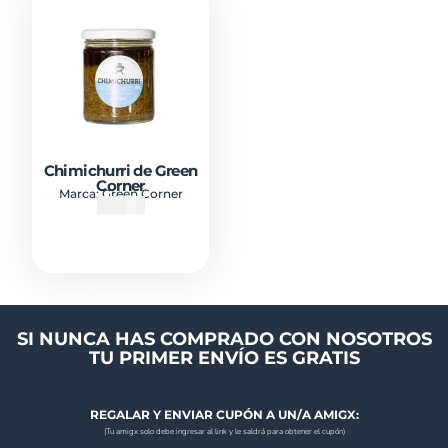
Chimichurri de Green
Corner
Marca:
Green Corner
₡
5000
SI NUNCA HAS COMPRADO CON NOSOTROS
TU PRIMER ENVÍO ES GRATIS
REGALAR Y ENVIAR CUPÓN A UN/A AMIGX:
(Tu amigx solo debe ingresar al link y le saldrá para obtener el cupón)