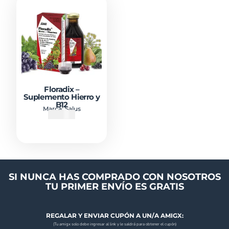
Floradix –
Suplemento Hierro y
B12
Marca:
Salus
₡
14500
SI NUNCA HAS COMPRADO CON NOSOTROS
TU PRIMER ENVÍO ES GRATIS
REGALAR Y ENVIAR CUPÓN A UN/A AMIGX:
(Tu amigx solo debe ingresar al link y le saldrá para obtener el cupón)