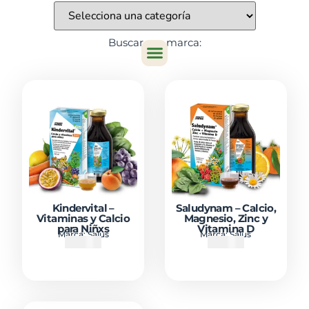
Buscar por marca:
Kindervital –
Saludynam – Calcio,
Vitaminas y Calcio
Magnesio, Zinc y
para Niñxs
Vitamina D
Marca:
Salus
Marca:
Salus
₡
14500
₡
14500