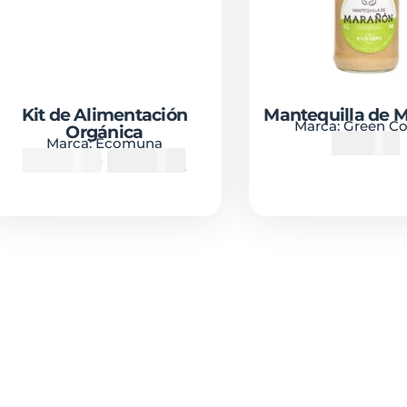
Kit de Alimentación
Mantequilla de 
Marca:
Green Co
Orgánica
₡
4600
Marca:
Ecomuna
₡
29900
₡
23900