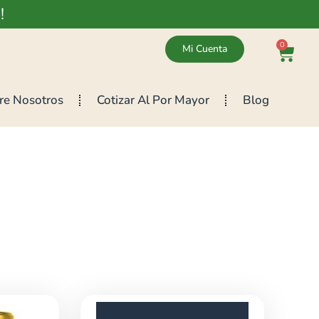
!
0
Mi Cuenta
re Nosotros
Cotizar Al Por Mayor
Blog