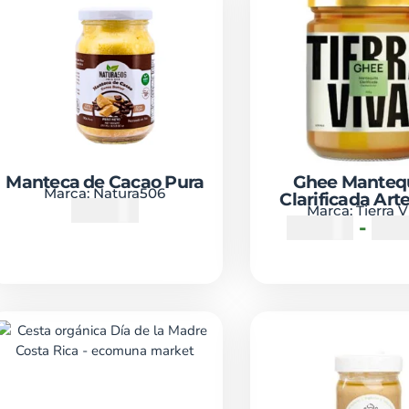
Manteca de Cacao Pura
Ghee Mantequ
Marca:
Natura506
Clarificada Art
₡
5000
Marca:
Tierra V
₡
5900
-
₡
1