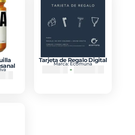
illa
Tarjeta de Regalo Digital
Marca:
Ecomuna
esanal
₡
10000
-
₡
100000
iva
4900