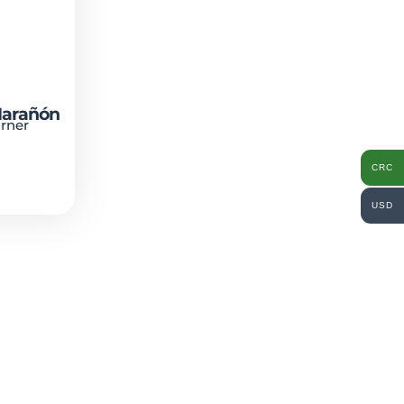
Marañón
rner
CRC
USD