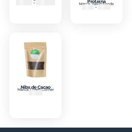
Proteina
₡
10000
-
₡
100000
Marca:
Valud Foods
₡
1100
-
₡
1300
Nibs de Cacao
Marca:
Green Corner
₡
3200