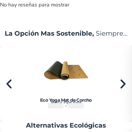
No hay reseñas para mostrar
La Opción Mas Sostenible,
Siempre...
Eco Yoga Mat de Corcho
Marca:
Pipe Yoga
₡
55500
-
₡
67500
Alternativas Ecológicas