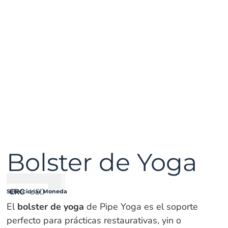
Bolster de Yoga
₡
33000
CRC
USD
Seleccionar Moneda
El
bolster de yoga
de Pipe Yoga es el soporte
perfecto para prácticas restaurativas, yin o