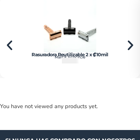
Rasuradora Reutilizable 2 x ₡10mil
Marca:
Ecocircle
₡
15000
You have not viewed any products yet.