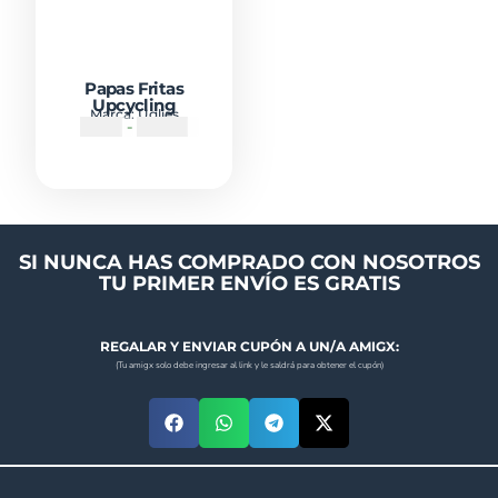
Papas Fritas
Upcycling
Marca:
Uglies
₡
990
-
₡
3500
SI NUNCA HAS COMPRADO CON NOSOTROS
TU PRIMER ENVÍO ES GRATIS
REGALAR Y ENVIAR CUPÓN A UN/A AMIGX:
(Tu amigx solo debe ingresar al link y le saldrá para obtener el cupón)