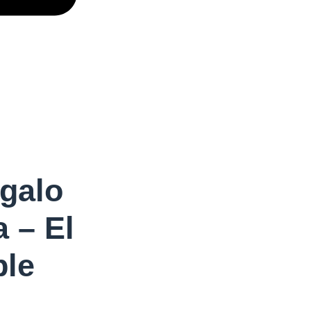
egalo
 – El
ble