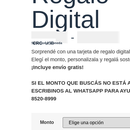
Digital
₡
10000
-
₡
100000
CRC
USD
Seleccionar Moneda
Sorprendé con una tarjeta de regalo digit
Elegí el monto, personalizala y regalá sost
¡Incluye envío gratis!
SI EL MONTO QUE BUSCÁS NO ESTÁ 
ESCRIBINOS AL WHATSAPP PARA AY
8520-8999
Monto