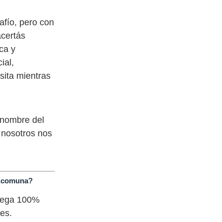
afío, pero con
certás
ca y
ial,
sita mientras
 nombre del
y nosotros nos
l Ecomuna?
rega 100%
es.