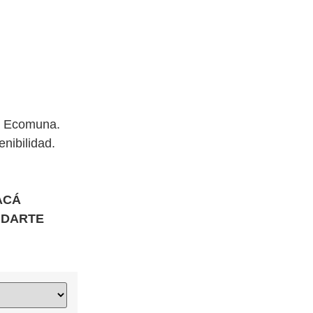
al Ecomuna.
enibilidad.
ACÁ
UDARTE