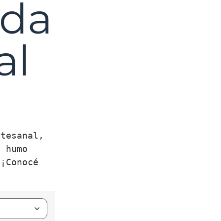
ada
al
tesanal, 
 humo 
¡Conocé 