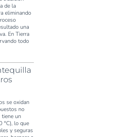
a de la
ra eliminando
proceso
resultado una
va. En Tierra
ervando todo
tequilla
ros
dos se oxidan
puestos no
 tiene un
0 °C), lo que
bles y seguras