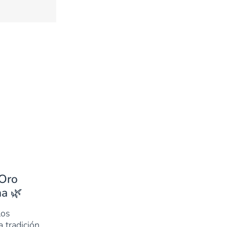
 Oro
a 🌿
los
 tradición