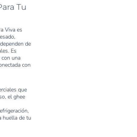
Para Tu
ra Viva es
esado,
o dependen de
les. Es
a con una
conectada con
erciales que
so, el ghee
efrigeración,
a huella de tu