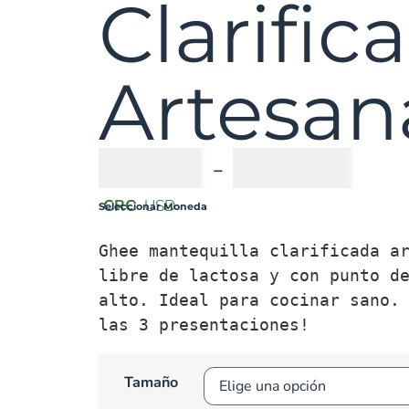
Clarific
Artesan
₡
5900
-
₡
14900
CRC
USD
Seleccionar Moneda
Ghee mantequilla clarificada ar
libre de lactosa y con punto de
alto. Ideal para cocinar sano. 
las 3 presentaciones!
Tamaño