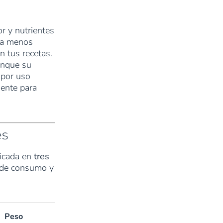
r y nutrientes
ita menos
n tus recetas.
unque su
 por uso
gente para
es
ficada en
tres
s de consumo y
Peso