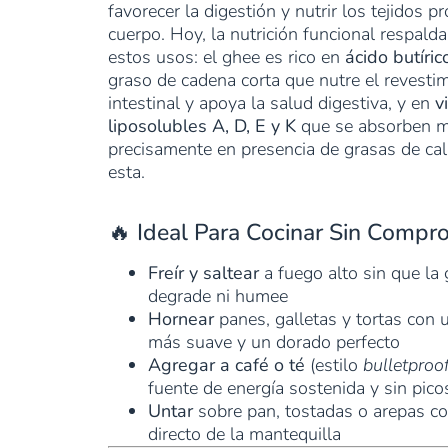
favorecer la digestión y nutrir los tejidos p
cuerpo. Hoy, la nutrición funcional respal
estos usos: el ghee es rico en
ácido butíric
graso de cadena corta que nutre el revesti
intestinal y apoya la salud digestiva, y en
v
liposolubles A, D, E y K
que se absorben m
precisamente en presencia de grasas de ca
esta.
🔥 Ideal Para Cocinar Sin Compr
Freír y saltear
a fuego alto sin que la 
degrade ni humee
Hornear
panes, galletas y tortas con 
más suave y un dorado perfecto
Agregar a café o té
(estilo
bulletproo
fuente de energía sostenida y sin pico
Untar
sobre pan, tostadas o arepas c
directo de la mantequilla