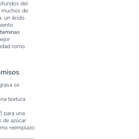
rofundos del
da muchos de
o
, un ácido
miento
itaminas
ejor
lidad como
omisos
grasa se
una textura
f
) para una
s de azúcar
omo reemplazo