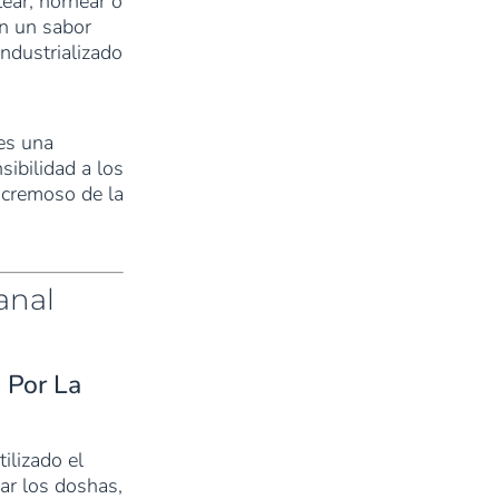
tear, hornear o
on un sabor
industrializado
 es una
sibilidad a los
 cremoso de la
anal
 Por La
ilizado el
ar los doshas,