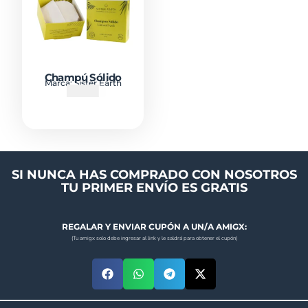
Champú Sólido
Marca:
Sister Earth
₡
7500
SI NUNCA HAS COMPRADO CON NOSOTROS
TU PRIMER ENVÍO ES GRATIS
REGALAR Y ENVIAR CUPÓN A UN/A AMIGX:
(Tu amigx solo debe ingresar al link y le saldrá para obtener el cupón)