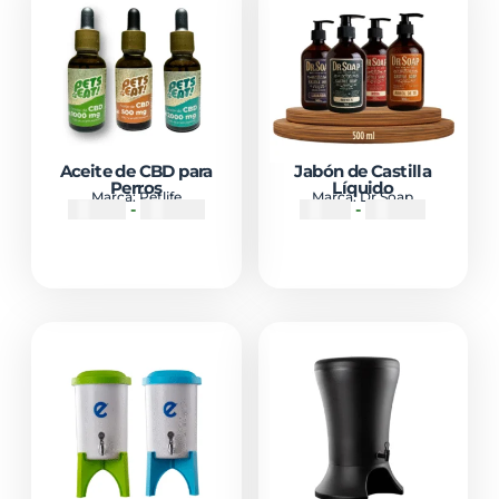
Aceite de CBD para
Jabón de Castilla
Perros
Líquido
Marca:
Petlife
Marca:
Dr Soap
₡
18500
-
₡
30000
₡
2500
-
₡
10900