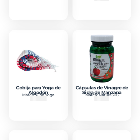
Cobija para Yoga de
Cápsulas de Vinagre de
Algodón
Sidra de Manzana
Marca:
Pipe Yoga
Marca:
Natura506
₡
14900
₡
8500