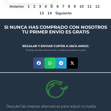
5
Anterior
1
2
3
4
6
7
8
9
10
11
12
13
14
Siguiente
SI NUNCA HAS COMPRADO CON NOSOTROS
TU PRIMER ENVÍO ES GRATIS
REGALAR Y ENVIAR CUPÓN A UN/A AMIGX:
(Tu amigx solo debe ingresar al link y le saldrá para obtener el cupón)
Descubrí las mejores alternativas para reducir tu huella