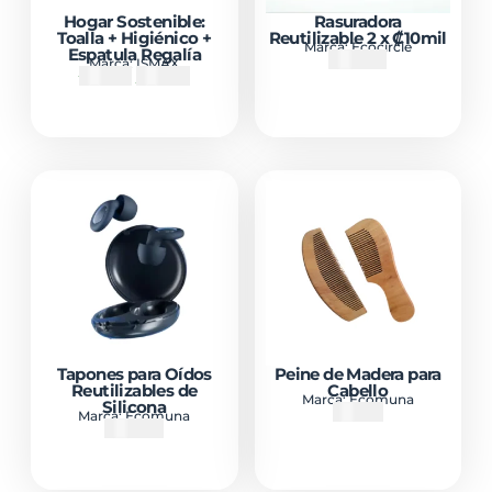
Hogar Sostenible:
Rasuradora
Toalla + Higiénico +
Reutilizable 2 x ₡10mil
Marca:
Ecocircle
Espatula Regalía
₡
15000
Marca:
ISMAX
₡
7900
₡
6000
Tapones para Oídos
Peine de Madera para
Reutilizables de
Cabello
Marca:
Ecomuna
Silicona
₡
2500
Marca:
Ecomuna
₡
14900