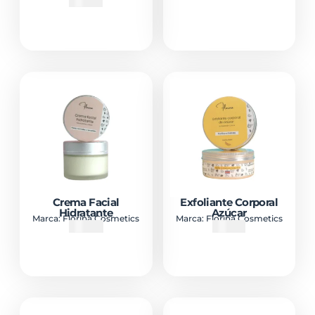
₡
8900
Crema Facial
Exfoliante Corporal
Hidratante
Azúcar
Marca:
Florina Cosmetics
Marca:
Florina Cosmetics
₡
8400
₡
6300