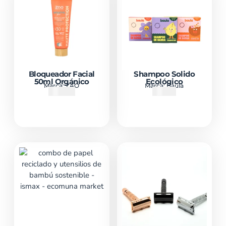
Bloqueador Facial
Shampoo Solido
50ml Orgánico
Ecológico
Marca:
ZAO
Marca:
Baula
₡
15000
₡
7300