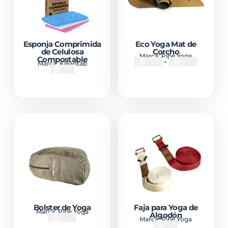
Esponja Comprimida
Eco Yoga Mat de
de Celulosa
Corcho
Marca:
Pipe Yoga
Compostable
₡
55500
-
₡
67500
Marca:
Kleantab
₡
3600
Bolster de Yoga
Faja para Yoga de
Marca:
Pipe Yoga
Algodón
₡
33000
Marca:
Pipe Yoga
₡
6500