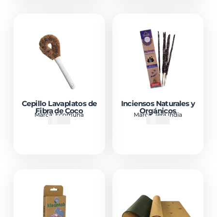
Cepillo Lavaplatos de
Inciensos Naturales y
Fibra de Coco
Orgánicos
Marca:
Ecomuna
Marca:
Tera India
₡
3500
₡
3000