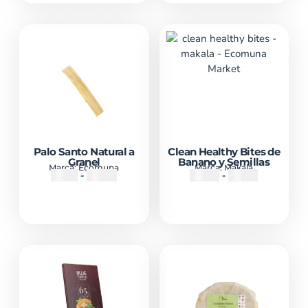
Palo Santo Natural a
Clean Healthy Bites de
Granel
Banano y Semillas
Marca:
Ecomuna
Marca:
Makala
₡
900
-
₡
1800
₡
1500
-
₡
1990