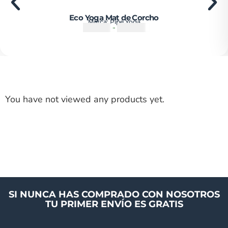
Eco Yoga Mat de Corcho
Marca:
Pipe Yoga
₡
55500
-
₡
67500
You have not viewed any products yet.
SI NUNCA HAS COMPRADO CON NOSOTROS
TU PRIMER ENVÍO ES GRATIS