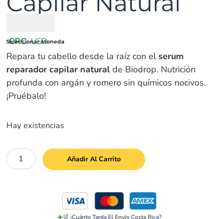
Capilar Natural
₡
8000
CRC
USD
Seleccionar Moneda
Repara tu cabello desde la raíz con el
serum
reparador capilar natural
de Biodrop. Nutrición
profunda con argán y romero sin químicos nocivos.
¡Pruébalo!
Hay existencias
Añadir Al Carrito
🛒 ¿Cuánto Tarda El Envío Costa Rica?