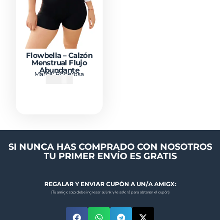
Flowbella – Calzón
Menstrual Flujo
Abundante
Marca:
Poderosa
₡
22900
SI NUNCA HAS COMPRADO CON NOSOTROS
TU PRIMER ENVÍO ES GRATIS
REGALAR Y ENVIAR CUPÓN A UN/A AMIGX:
(Tu amigx solo debe ingresar al link y le saldrá para obtener el cupón)