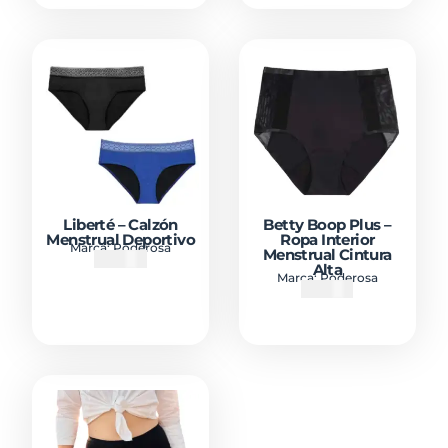
Liberté – Calzón
Betty Boop Plus –
Menstrual Deportivo
Ropa Interior
Marca:
Poderosa
Menstrual Cintura
₡
19900
Alta
Marca:
Poderosa
₡
21900