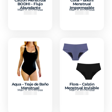
Calzón Menstrual
Coral – Bikini
BODHI – Flujo
Menstrual
Abundante
Impermeable
Marca:
Poderosa
Marca:
Poderosa
₡
21900
₡
22900
Aqua – Traje de Baño
Flora – Calzón
Menstrual
Menstrual Invisible
Marca:
Poderosa
Marca:
Poderosa
₡
25900
₡
19900