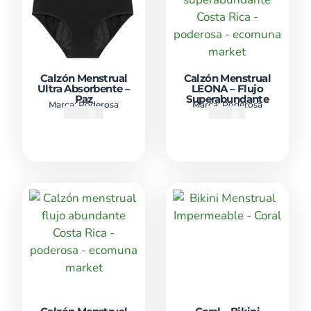
Calzón Menstrual
Calzón Menstrual
Ultra Absorbente –
LEONA – Flujo
Paz
Superabundante
Marca:
Poderosa
Marca:
Poderosa
₡
24900
₡
21900