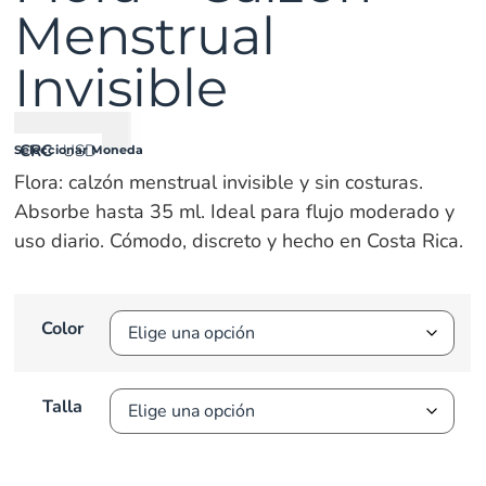
Menstrual
Invisible
₡
19900
CRC
USD
Seleccionar Moneda
Flora: calzón menstrual invisible y sin costuras.
Absorbe hasta 35 ml. Ideal para flujo moderado y
uso diario. Cómodo, discreto y hecho en Costa Rica.
Color
Talla