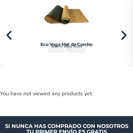
Eco Yoga Mat de Corcho
Marca:
Pipe Yoga
₡
55500
-
₡
67500
You have not viewed any products yet.
SI NUNCA HAS COMPRADO CON NOSOTROS
TU PRIMER ENVÍO ES GRATIS