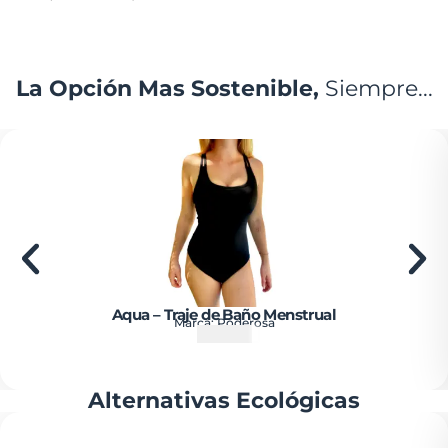
La Opción Mas Sostenible,
Siempre...
Aqua – Traje de Baño Menstrual
Marca:
Poderosa
₡
25900
Alternativas Ecológicas