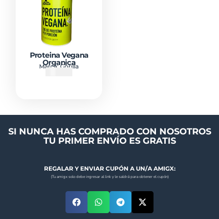
Proteina Vegana
Organica
Marca:
Gorilla
₡
26500
SI NUNCA HAS COMPRADO CON NOSOTROS
TU PRIMER ENVÍO ES GRATIS
REGALAR Y ENVIAR CUPÓN A UN/A AMIGX:
(Tu amigx solo debe ingresar al link y le saldrá para obtener el cupón)