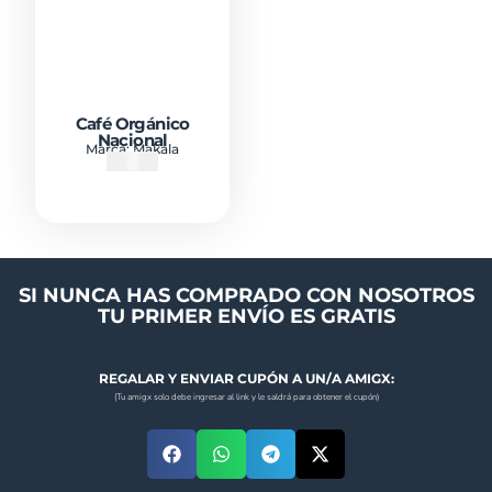
Café Orgánico
Nacional
Marca:
Makala
₡
3900
SI NUNCA HAS COMPRADO CON NOSOTROS
TU PRIMER ENVÍO ES GRATIS
REGALAR Y ENVIAR CUPÓN A UN/A AMIGX:
(Tu amigx solo debe ingresar al link y le saldrá para obtener el cupón)