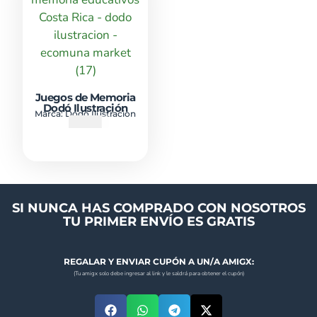
Juegos de Memoria
Dodó Ilustración
Marca:
Dodo Ilustracion
₡
6500
SI NUNCA HAS COMPRADO CON NOSOTROS
TU PRIMER ENVÍO ES GRATIS
REGALAR Y ENVIAR CUPÓN A UN/A AMIGX:
(Tu amigx solo debe ingresar al link y le saldrá para obtener el cupón)