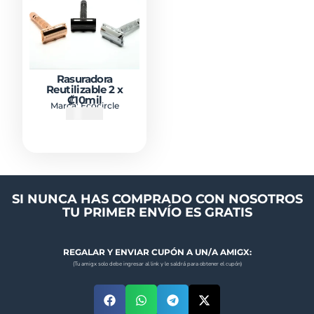
Rasuradora
Reutilizable 2 x
₡10mil
Marca:
Ecocircle
₡
15000
SI NUNCA HAS COMPRADO CON NOSOTROS
TU PRIMER ENVÍO ES GRATIS
REGALAR Y ENVIAR CUPÓN A UN/A AMIGX:
(Tu amigx solo debe ingresar al link y le saldrá para obtener el cupón)