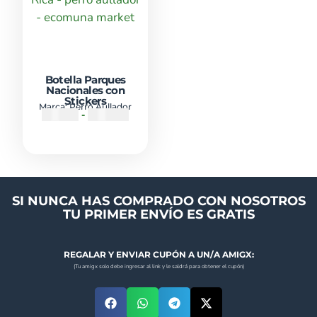
Botella Parques
Nacionales con
Stickers
Marca:
Perro Aullador
₡
18500
-
₡
20000
SI NUNCA HAS COMPRADO CON NOSOTROS
TU PRIMER ENVÍO ES GRATIS
REGALAR Y ENVIAR CUPÓN A UN/A AMIGX:
(Tu amigx solo debe ingresar al link y le saldrá para obtener el cupón)