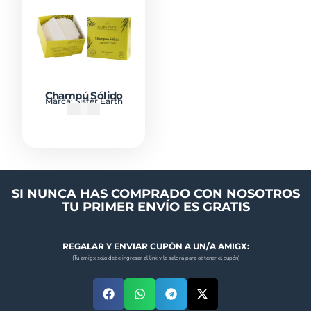
Champú Sólido
Marca:
Sister Earth
₡
7500
SI NUNCA HAS COMPRADO CON NOSOTROS
TU PRIMER ENVÍO ES GRATIS
REGALAR Y ENVIAR CUPÓN A UN/A AMIGX:
(Tu amigx solo debe ingresar al link y le saldrá para obtener el cupón)