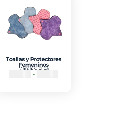
Toallas y Protectores
Femeninos
Marca:
Ciclica
₡
2800
-
₡
5700