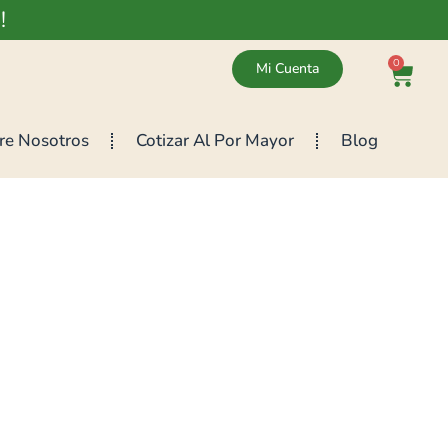
!
0
Mi Cuenta
re Nosotros
Cotizar Al Por Mayor
Blog