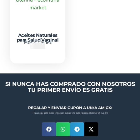
Aceites Naturales
para Salud Vaginal
Marca:
Uterina
₡
6800
SI NUNCA HAS COMPRADO CON NOSOTROS
TU PRIMER ENVÍO ES GRATIS
REGALAR Y ENVIAR CUPÓN A UN/A AMIGX:
(Tu amigx solo debe ingresar al link y le saldrá para obtener el cupón)