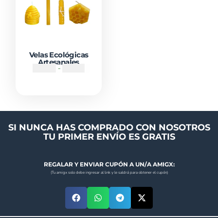
Velas Ecológicas
Artesanales
₡
2000
-
₡
3500
SI NUNCA HAS COMPRADO CON NOSOTROS
TU PRIMER ENVÍO ES GRATIS
REGALAR Y ENVIAR CUPÓN A UN/A AMIGX:
(Tu amigx solo debe ingresar al link y le saldrá para obtener el cupón)