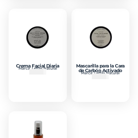
Crema Facial Diaria
Mascarilla para la Cara
Marca:
Leffas Natural
de Carbón Activado
₡
10000
Marca:
Leffas Natural
₡
10000