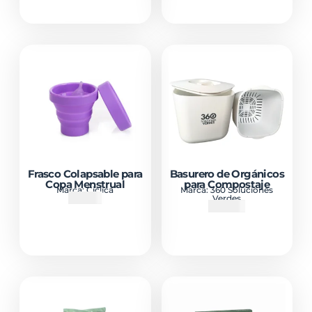
Frasco Colapsable para
Basurero de Orgánicos
Copa Menstrual
para Compostaje
Marca:
Ciclica
Marca:
360 Soluciones
₡
4500
Verdes
₡
13000