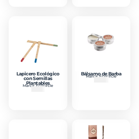
Lapicero Ecológico
Bálsamo de Barba
Marca:
Ecocircle
con Semillas
₡
5500
Plantables
Marca:
Ecocircle
₡
1850