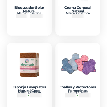
Bloqueador Solar
Crema Corporal
Natural
Natural
Marca:
Cosa Tica
Marca:
Cosa Tica
₡
7600
-
₡
16500
₡
7000
Esponja Lavaplatos
Toallas y Protectores
Natural Coco
Femeninos
Marca:
Kleantab
Marca:
Ciclica
₡
1200
-
₡
8900
₡
2800
-
₡
5700