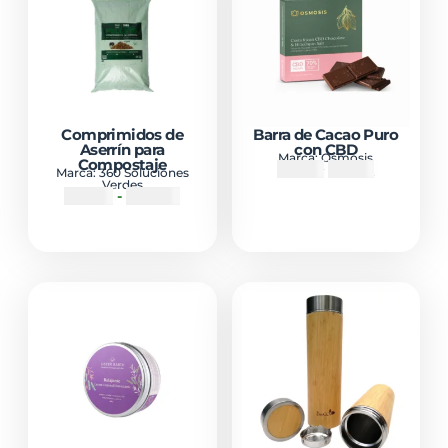
Comprimidos de
Barra de Cacao Puro
Aserrín para
con CBD
Marca:
Osmosis
Compostaje
₡
8300
₡
5500
Marca:
360 Soluciones
Verdes
₡
9000
-
₡
18000