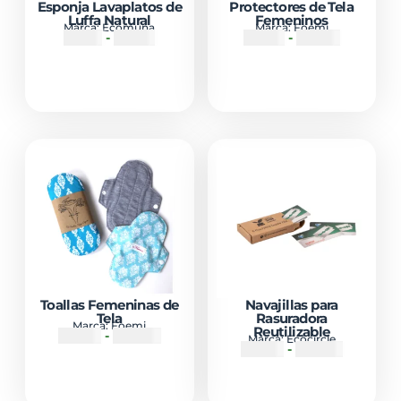
Esponja Lavaplatos de
Protectores de Tela
Luffa Natural
Femeninos
Marca:
Ecomuna
Marca:
Foemi
₡
1500
-
₡
2500
₡
5500
-
₡
7000
Toallas Femeninas de
Navajillas para
Tela
Rasuradora
Marca:
Foemi
Reutilizable
₡
2000
-
₡
10900
Marca:
Ecocircle
₡
2000
-
₡
15000