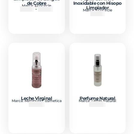
de Cobre
Inoxidable con Hisopo
Marca:
Ecocircle
Limpiador
₡
6990
-
₡
11000
Marca:
Ecocircle
₡
2000
Leche Virginal
Perfume Natural
Marca:
Manipura Cosmetica
Marca:
Leffas Natural
₡
15400
₡
10000