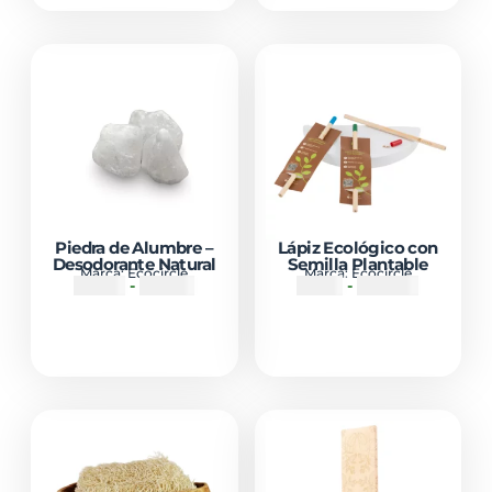
Piedra de Alumbre –
Lápiz Ecológico con
Desodorante Natural
Semilla Plantable
Marca:
Ecocircle
Marca:
Ecocircle
₡
6500
-
₡
11000
₡
1750
-
₡
54500