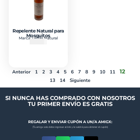
Repelente Natural para
Mosquitos
Marca:
Leffas Natural
₡
10000
12
Anterior
1
2
3
4
5
6
7
8
9
10
11
13
14
Siguiente
SI NUNCA HAS COMPRADO CON NOSOTROS
TU PRIMER ENVÍO ES GRATIS
REGALAR Y ENVIAR CUPÓN A UN/A AMIGX:
(Tu amigx solo debe ingresar al link y le saldrá para obtener el cupón)