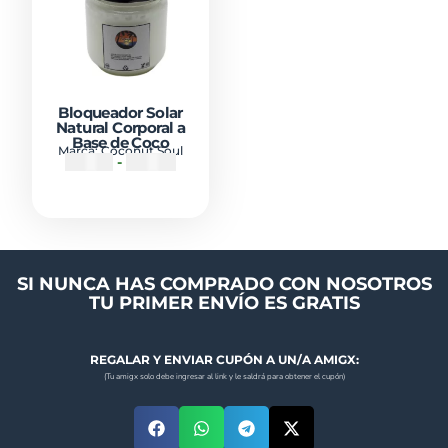
Bloqueador Solar
Natural Corporal a
Base de Coco
Marca:
Coconut Soul
₡
5000
-
₡
11000
SI NUNCA HAS COMPRADO CON NOSOTROS
TU PRIMER ENVÍO ES GRATIS
REGALAR Y ENVIAR CUPÓN A UN/A AMIGX:
(Tu amigx solo debe ingresar al link y le saldrá para obtener el cupón)