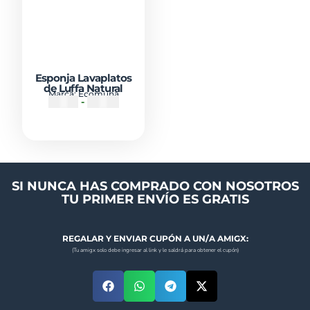
Esponja Lavaplatos
de Luffa Natural
Marca:
Ecomuna
₡
1500
-
₡
2500
SI NUNCA HAS COMPRADO CON NOSOTROS
TU PRIMER ENVÍO ES GRATIS
REGALAR Y ENVIAR CUPÓN A UN/A AMIGX:
(Tu amigx solo debe ingresar al link y le saldrá para obtener el cupón)