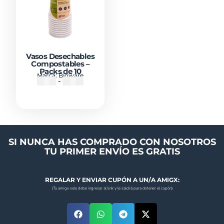
Vasos Desechables
Compostables –
Packs de 10
Marca:
Bioware
₡
1150
-
₡
1650
SI NUNCA HAS COMPRADO CON NOSOTROS
TU PRIMER ENVÍO ES GRATIS
REGALAR Y ENVIAR CUPÓN A UN/A AMIGX:
(Tu amigx solo debe ingresar al link y le saldrá para obtener el cupón)