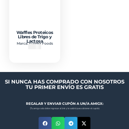
Waffles Proteicos
Libres de Trigo y
Lactosa
Marca:
Eureka Foods
₡
1000
SI NUNCA HAS COMPRADO CON NOSOTROS
TU PRIMER ENVÍO ES GRATIS
REGALAR Y ENVIAR CUPÓN A UN/A AMIGX:
(Tu amigx solo debe ingresar al link y le saldrá para obtener el cupón)