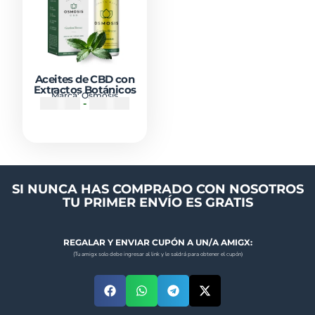
Aceites de CBD con
Extractos Botánicos
Marca:
Osmosis
₡
20900
-
₡
49200
SI NUNCA HAS COMPRADO CON NOSOTROS
TU PRIMER ENVÍO ES GRATIS
REGALAR Y ENVIAR CUPÓN A UN/A AMIGX:
(Tu amigx solo debe ingresar al link y le saldrá para obtener el cupón)