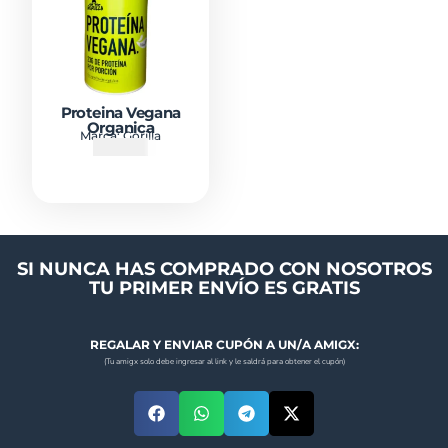
Proteina Vegana
Organica
Marca:
Gorilla
₡
26500
SI NUNCA HAS COMPRADO CON NOSOTROS
TU PRIMER ENVÍO ES GRATIS
REGALAR Y ENVIAR CUPÓN A UN/A AMIGX:
(Tu amigx solo debe ingresar al link y le saldrá para obtener el cupón)