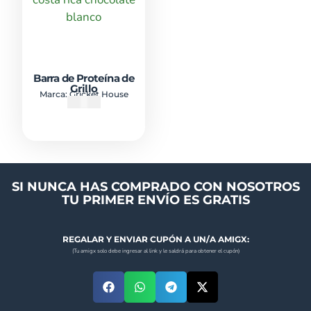
Barra de Proteína de
Grillo
Marca:
Gricket House
₡
2400
SI NUNCA HAS COMPRADO CON NOSOTROS
TU PRIMER ENVÍO ES GRATIS
REGALAR Y ENVIAR CUPÓN A UN/A AMIGX:
(Tu amigx solo debe ingresar al link y le saldrá para obtener el cupón)