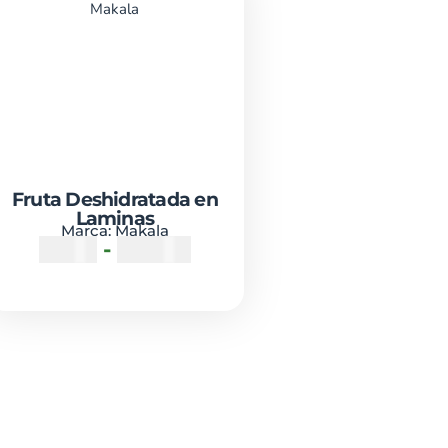
Fruta Deshidratada en
Laminas
Marca:
Makala
₡
650
-
₡
3000