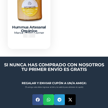
Hummus Artesanal
Orgánico
Marca:
Green Corner
₡
4000
SI NUNCA HAS COMPRADO CON NOSOTROS
TU PRIMER ENVÍO ES GRATIS
REGALAR Y ENVIAR CUPÓN A UN/A AMIGX:
(Tu amigx solo debe ingresar al link y le saldrá para obtener el cupón)