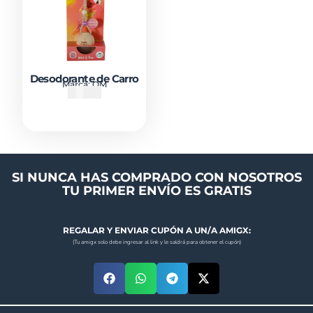
Desodorante de Carro
Marca:
OM
₡
4500
SI NUNCA HAS COMPRADO CON NOSOTROS
TU PRIMER ENVÍO ES GRATIS
REGALAR Y ENVIAR CUPÓN A UN/A AMIGX:
(Tu amigx solo debe ingresar al link y le saldrá para obtener el cupón)