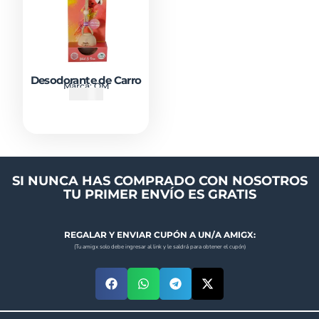
Desodorante de Carro
Marca:
OM
₡
4500
SI NUNCA HAS COMPRADO CON NOSOTROS
TU PRIMER ENVÍO ES GRATIS
REGALAR Y ENVIAR CUPÓN A UN/A AMIGX:
(Tu amigx solo debe ingresar al link y le saldrá para obtener el cupón)