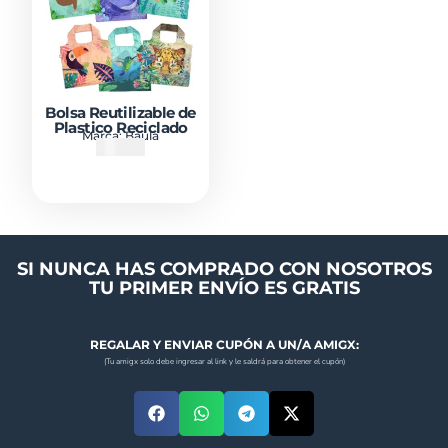
Bolsa Reutilizable de
Plastico Reciclado
Marca:
Baula
₡
9000
SI NUNCA HAS COMPRADO CON NOSOTROS
TU PRIMER ENVÍO ES GRATIS
REGALAR Y ENVIAR CUPÓN A UN/A AMIGX:
(Tu amigx solo debe ingresar al link y le saldrá para obtener el cupón)