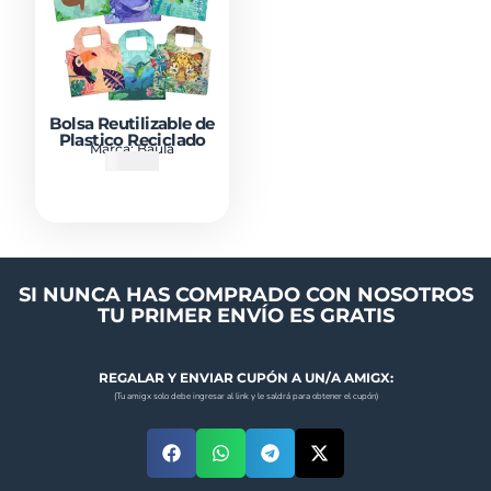
Bolsa Reutilizable de
Plastico Reciclado
Marca:
Baula
₡
9000
SI NUNCA HAS COMPRADO CON NOSOTROS
TU PRIMER ENVÍO ES GRATIS
REGALAR Y ENVIAR CUPÓN A UN/A AMIGX:
(Tu amigx solo debe ingresar al link y le saldrá para obtener el cupón)