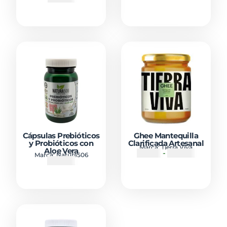
Cápsulas Prebióticos
Ghee Mantequilla
y Probióticos con
Clarificada Artesanal
Marca:
Tierra Viva
Aloe Vera
₡
5900
-
₡
14900
Marca:
Natura506
₡
33900