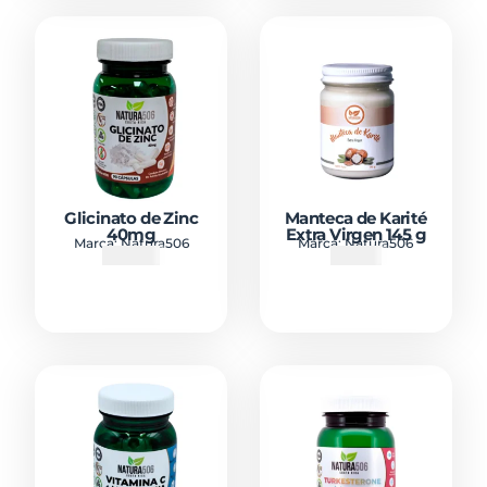
Glicinato de Zinc
Manteca de Karité
40mg
Extra Virgen 145 g
Marca:
Natura506
Marca:
Natura506
₡
10500
₡
5900