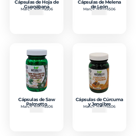
Cápsulas de Hoja de
Cápsulas de Melena
Guanábana
de León
Marca:
Natura506
Marca:
Natura506
₡
8300
₡
15500
Cápsulas de Saw
Cápsulas de Cúrcuma
Palmetto
y Jengibre
Marca:
Natura506
Marca:
Natura506
₡
11100
₡
8000