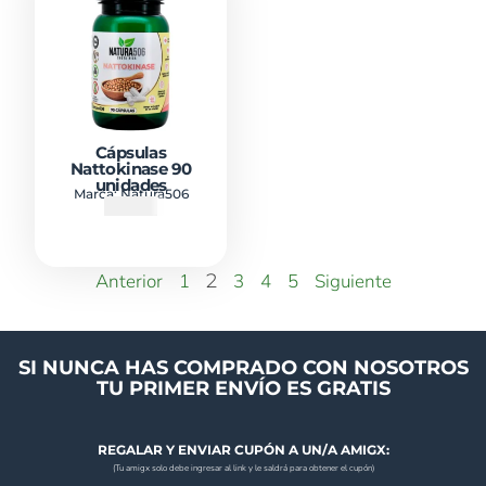
Cápsulas
Nattokinase 90
unidades
Marca:
Natura506
₡
11640
Anterior
1
2
3
4
5
Siguiente
SI NUNCA HAS COMPRADO CON NOSOTROS
TU PRIMER ENVÍO ES GRATIS
REGALAR Y ENVIAR CUPÓN A UN/A AMIGX:
(Tu amigx solo debe ingresar al link y le saldrá para obtener el cupón)