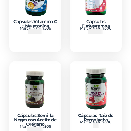
Cápsulas Vitamina C
Cápsulas
+ Melatonina
Turkesterona
Marca:
Natura506
Marca:
Natura506
₡
9700
₡
12700
Cápsulas Semilla
Cápsulas Raíz de
Negra con Aceite de
Remolacha
Marca:
Natura506
Orégano
₡
0
Marca:
Natura506
₡
18900