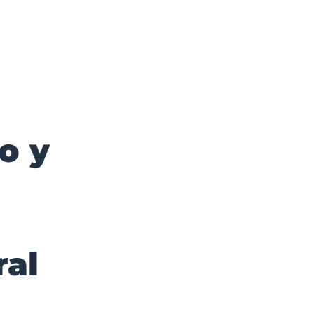
o y
ral