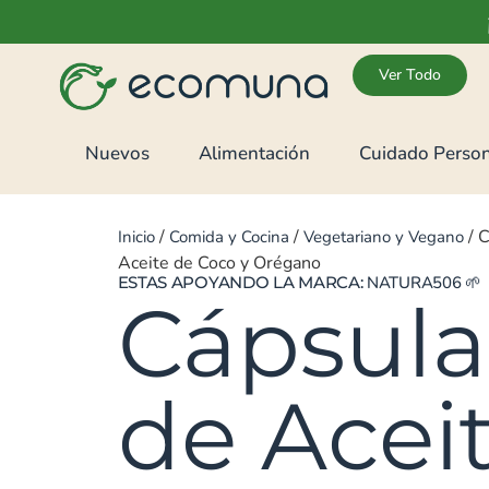
Ver Todo
Nuevos
Alimentación
Cuidado Person
/
/
/ C
Inicio
Comida y Cocina
Vegetariano y Vegano
Aceite de Coco y Orégano
ESTAS APOYANDO LA MARCA:
NATURA506
🌱
Cápsula
de Acei