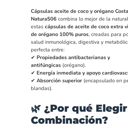
Cápsulas aceite de coco y orégano Costa
Natura506
combina lo mejor de la natura
estas
cápsulas de aceite de coco extra v
de orégano 100% puros
, creadas para po
salud inmunológica, digestiva y metabólic
perfecta entre:
✔
Propiedades antibacterianas y
antifúngicas
(orégano).
✔
Energía inmediata y apoyo cardiovasc
✔
Absorción superior
(encapsulado en pe
blandas).
🌿 ¿Por qué Elegir
Combinación?