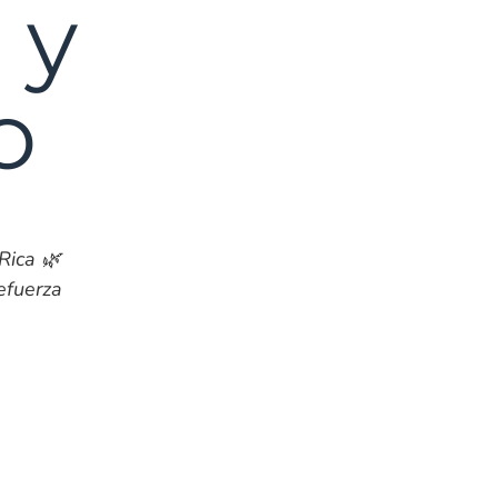
 y
o
Rica 🌿
efuerza