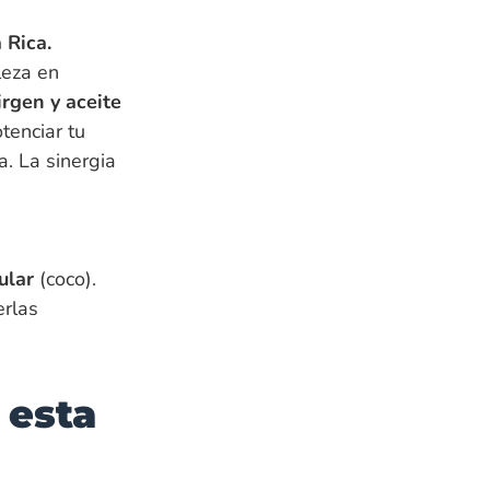
 Rica.
leza en
irgen y aceite
tenciar tu
a. La sinergia
ular
(coco).
rlas
 esta