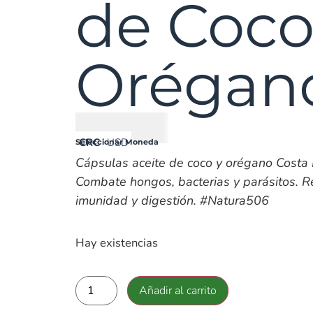
de Coco
Orégan
₡
10900
CRC
USD
Seleccionar Moneda
Cápsulas aceite de coco y orégano Costa 
Combate hongos, bacterias y parásitos. R
imunidad y digestión. #Natura506
Hay existencias
Añadir al carrito