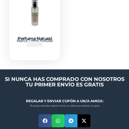
Perfume Natural
Marca:
Leffas Natural
₡
10000
SI NUNCA HAS COMPRADO CON NOSOTROS
TU PRIMER ENVÍO ES GRATIS
REGALAR Y ENVIAR CUPÓN A UN/A AMIGX:
(Tu amigx solo debe ingresar al link y le saldrá para obtener el cupón)