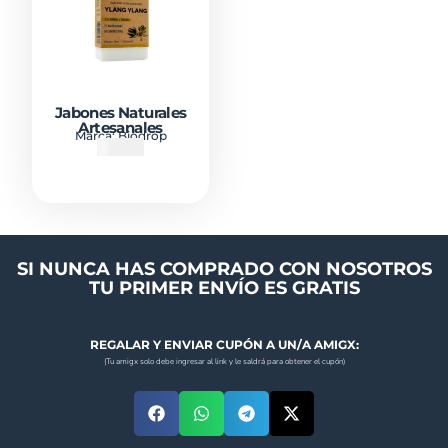
Jabones Naturales
Artesanales
Marca:
Biodrop
₡
5600
SI NUNCA HAS COMPRADO CON NOSOTROS
TU PRIMER ENVÍO ES GRATIS
REGALAR Y ENVIAR CUPÓN A UN/A AMIGX:
(Tu amigx solo debe ingresar al link y le saldrá para obtener el cupón)