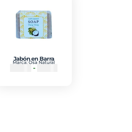
Jabón en Barra
Marca:
Osa Natural
₡
2500
-
₡
4100