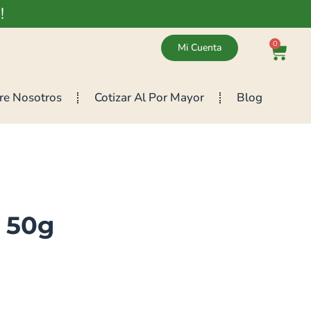
!
0
Mi Cuenta
re Nosotros
Cotizar Al Por Mayor
Blog
 50g