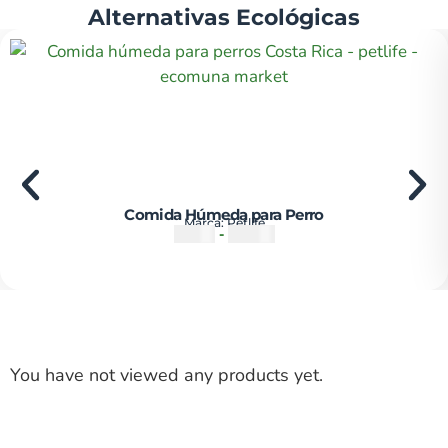
Alternativas Ecológicas
Comida Húmeda para Perro
Marca:
Petlife
₡
1250
-
₡
2800
You have not viewed any products yet.