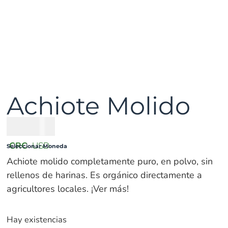
Achiote Molido
₡
3300
CRC
USD
Seleccionar Moneda
Achiote molido completamente puro, en polvo, sin
rellenos de harinas. Es orgánico directamente a
agricultores locales. ¡Ver más!
Hay existencias