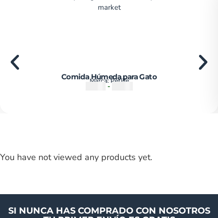
Comida Húmeda para Gato
Marca:
Petlife
₡
1250
-
₡
1500
You have not viewed any products yet.
SI NUNCA HAS COMPRADO CON NOSOTROS