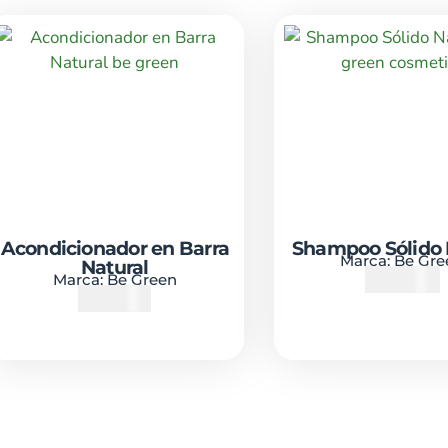
Acondicionador en Barra
Shampoo Sólido 
Marca:
Be Gre
Natural
₡
7000
Marca:
Be Green
₡
6300