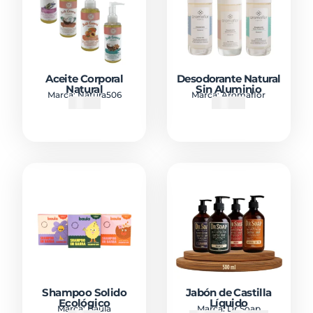
Aceite Corporal
Desodorante Natural
Natural
Sin Aluminio
Marca:
Natura506
Marca:
Aromaflor
₡
5500
₡
5000
Shampoo Solido
Jabón de Castilla
Ecológico
Líquido
Marca:
Baula
Marca:
Dr Soap