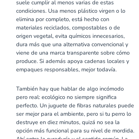
l
suele cumplir al menos varias de estas
C
r
C
E
n
E
e
n
:
e
e
o
o
l
t
l
r
C
E
n
m
r
r
e
a
e
condiciones. Usa menos plástico virgen o lo
o
l
t
e
n
n
m
l
m
r
e
a
n
e
e
e
H
e
n
m
l
elimina por completo, está hecho con
t
r
r
n
e
n
e
e
H
a
t
r
t
r
n
e
materiales reciclados, compostables o de
l
a
b
a
t
r
H
l
s
l
a
b
e
₡
origen vegetal, evita químicos innecesarios,
H
H
l
s
r
e
e
₡
H
1
b
r
r
dura más que una alternativa convencional y
e
s
1
b
b
r
2
₡
s
s
b
viene de una marca transparente sobre cómo
2
₡
₡
5
s
1
₡
5
1
1
produce. Si además apoya cadenas locales y
0
2
1
0
2
2
0
5
empaques responsables, mejor todavía.
2
0
5
5
0
5
0
0
0
0
0
0
También hay que hablar de algo incómodo
0
pero real: ecológico no siempre significa
perfecto. Un juguete de fibras naturales puede
ser mejor para el ambiente, pero si tu perro lo
destruye en diez minutos, quizá no sea la
opción más funcional para su nivel de mordida.
Ahí entra la curaduría y el sentido común. La