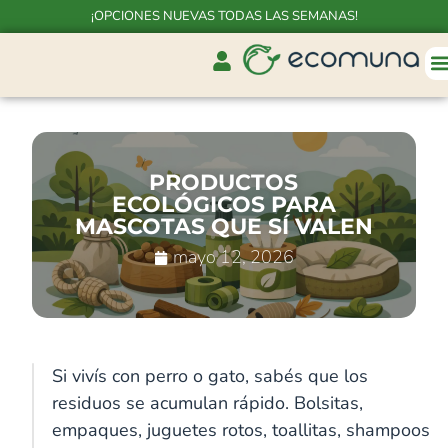
¡OPCIONES NUEVAS TODAS LAS SEMANAS!
PRODUCTOS
ECOLÓGICOS PARA
MASCOTAS QUE SÍ VALEN
mayo 12, 2026
Si vivís con perro o gato, sabés que los
De
residuos se acumulan rápido. Bolsitas,
nidos
empaques, juguetes rotos, toallitas, shampoos