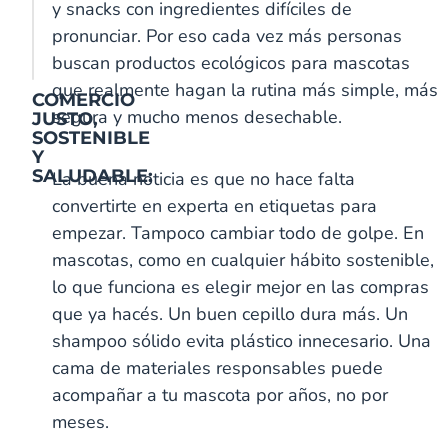
y snacks con ingredientes difíciles de
pronunciar. Por eso cada vez más personas
buscan productos ecológicos para mascotas
que realmente hagan la rutina más simple, más
COMERCIO
segura y mucho menos desechable.
JUSTO,
SOSTENIBLE
Y
SALUDABLE:
La buena noticia es que no hace falta
convertirte en experta en etiquetas para
empezar. Tampoco cambiar todo de golpe. En
mascotas, como en cualquier hábito sostenible,
lo que funciona es elegir mejor en las compras
que ya hacés. Un buen cepillo dura más. Un
shampoo sólido evita plástico innecesario. Una
cama de materiales responsables puede
S
S
C
P
V
I
S
M
T
E
B
R
a
a
u
e
a
n
h
e
u
x
a
e
acompañar a tu mascota por años, no por
l
z
r
t
i
f
i
l
r
t
c
i
M
o
c
a
n
u
l
e
k
r
o
s
meses.
a
n
u
l
i
s
a
n
e
a
p
h
r
a
m
o
l
i
j
a
y
c
a
i