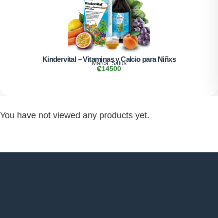
Kindervital – Vitaminas y Calcio para Niñxs
Marca:
Salus
₡
14500
You have not viewed any products yet.
Si nunca has comprado con nosotros tu primer envío es gratis
Regalar y enviar cupón a un/a amigx:
(Tu amigx solo debe ingresar al link y le saldrá para
obtener el cupón)